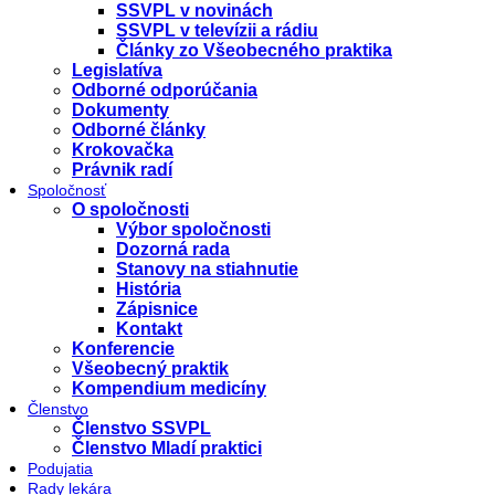
SSVPL v novinách
SSVPL v televízii a rádiu
Články zo Všeobecného praktika
Legislatíva
Odborné odporúčania
Dokumenty
Odborné články
Krokovačka
Právnik radí
Spoločnosť
O spoločnosti
Výbor spoločnosti
Dozorná rada
Stanovy na stiahnutie
História
Zápisnice
Kontakt
Konferencie
Všeobecný praktik
Kompendium medicíny
Členstvo
Členstvo SSVPL
Členstvo Mladí praktici
Podujatia
Rady lekára