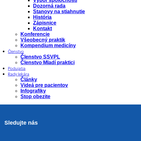
Výbor spoločnosti
Dozorná rada
Stanovy na stiahnutie
História
Zápisnice
Kontakt
Konferencie
Všeobecný praktik
Kompendium medicíny
Členstvo
Členstvo SSVPL
Členstvo Mladí praktici
Podujatia
Rady lekára
Články
Videá pre pacientov
Infografiky
Stop obezite
Sledujte nás