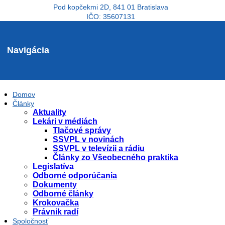
Pod kopčekmi 2D, 841 01 Bratislava
IČO: 35607131
Navigácia
Domov
Články
Aktuality
Lekári v médiách
Tlačové správy
SSVPL v novinách
SSVPL v televízii a rádiu
Články zo Všeobecného praktika
Legislatíva
Odborné odporúčania
Dokumenty
Odborné články
Krokovačka
Právnik radí
Spoločnosť