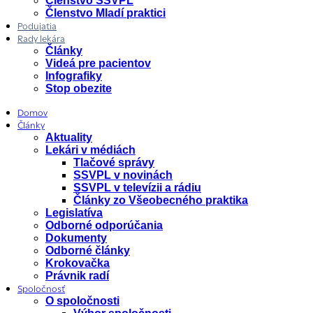
Členstvo SSVPL
Členstvo Mladí praktici
Podujatia
Rady lekára
Články
Videá pre pacientov
Infografiky
Stop obezite
Domov
Články
Aktuality
Lekári v médiách
Tlačové správy
SSVPL v novinách
SSVPL v televízii a rádiu
Články zo Všeobecného praktika
Legislatíva
Odborné odporúčania
Dokumenty
Odborné články
Krokovačka
Právnik radí
Spoločnosť
O spoločnosti