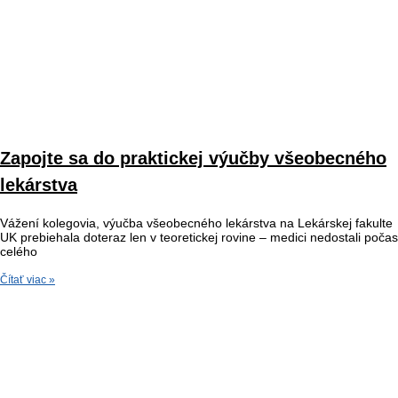
Zapojte sa do praktickej výučby všeobecného
lekárstva
Vážení kolegovia, výučba všeobecného lekárstva na Lekárskej fakulte
UK prebiehala doteraz len v teoretickej rovine – medici nedostali počas
celého
Čítať viac »