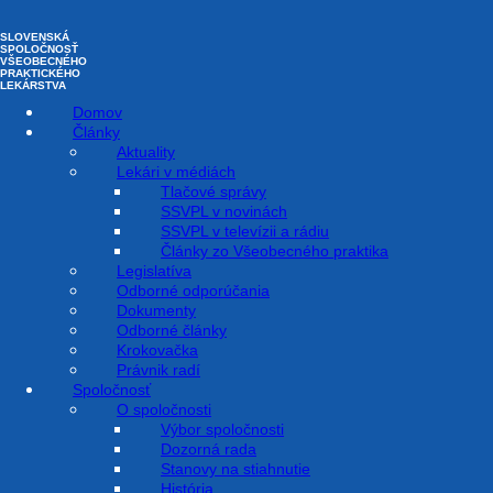
Preskočiť
na
SLOVENSKÁ
obsah
SPOLOČNOSŤ
VŠEOBECNÉHO
PRAKTICKÉHO
LEKÁRSTVA
Domov
Články
Aktuality
Lekári v médiách
Rodinní lekári sú srdce
Tlačové správy
SSVPL v novinách
zdravotníctva
SSVPL v televízii a rádiu
Články zo Všeobecného praktika
Legislatíva
Odborné odporúčania
5. Apríla 2023
Dokumenty
Odborné články
AKTUALITY
Krokovačka
Právnik radí
Spoločnosť
O spoločnosti
Svetový deň rodinných lekárov (WFDD), ktorý je každý rok 19.
Výbor spoločnosti
mája, je významnou príležitosťou na zdôraznenie životnej
Dozorná rada
úlohy a prínosu rodinných lekárov a tímov primárnej
Stanovy na stiahnutie
starostlivosti, v systémoch zdravotnej starostlivosti na celom
História