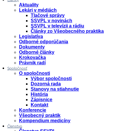
Články
Aktuality
Lekári v médiách
Tlačové správy
SSVPL v novinách
SSVPL v televízii a rádiu
Články zo Všeobecného praktika
Legislatíva
Odborné odporúčania
Dokumenty
Odborné články
Krokovačka
Právnik radí
Spoločnosť
O spoločnosti
Výbor spoločnosti
Dozorná rada
Stanovy na stiahnutie
História
Zápisnice
Kontakt
Konferencie
Všeobecný praktik
Kompendium medicíny
Členstvo