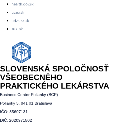
health.gov.sk
uvzsr.sk
udzs-sk.sk
sukl.sk
SLOVENSKÁ SPOLOČNOSŤ
VŠEOBECNÉHO
PRAKTICKÉHO LEKÁRSTVA
Business Center Polianky (BCP)
Polianky 5, 841 01 Bratislava
IČO: 35607131
DIČ: 2020971502