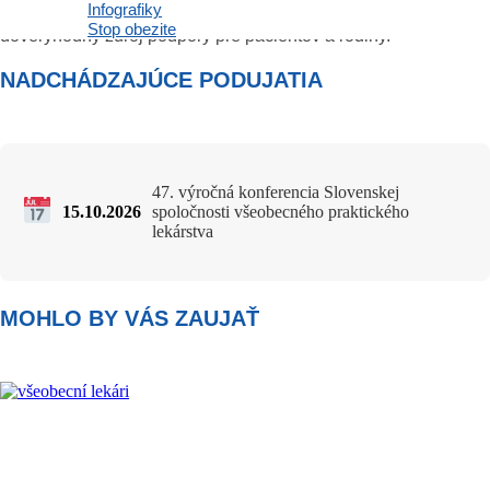
Infografiky
znalosti z nich robia srdce zdravotnej starostlivosti a
Stop obezite
dôveryhodný zdroj podpory pre pacientov a rodiny.
NADCHÁDZAJÚCE PODUJATIA
47. výročná konferencia Slovenskej
15.10.2026
spoločnosti všeobecného praktického
lekárstva
MOHLO BY VÁS ZAUJAŤ