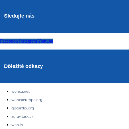
Sledujte nás
Facebook
Instagram
Youtube
Dôležité odkazy
wonca.net
woncaeurope.org
gpcardio.org
zdravitask.sk
who.in