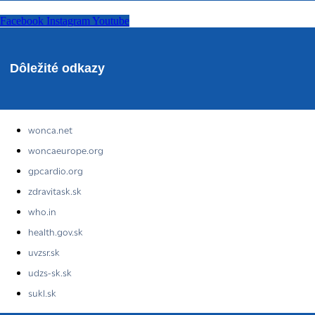
Facebook
Instagram
Youtube
Dôležité odkazy
wonca.net
woncaeurope.org
gpcardio.org
zdravitask.sk
who.in
health.gov.sk
uvzsr.sk
udzs-sk.sk
sukl.sk