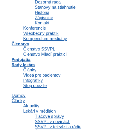
Dozorná rada
Stanovy na stiahnutie
História
Tento deň je vynikajúcou príležitosťou oceniť pokrok
Zápisnice
dosiahnutý v rodinnom lekárstve a výnimočný prínos tímov
Kontakt
primárnej starostlivosti na celom svete.
Konferencie
Všeobecný praktik
V piatok 19. mája si uctime a oceňme neúnavné úsilie
Kompendium medicíny
rodinných lekárov a tímov primárnej starostlivosti pri
Členstvo
zlepšovaní výsledkov zdravotnej starostlivosti a vytváraní
Členstvo SSVPL
zdravších komunít na celom svete.
Členstvo Mladí praktici
Teraz s nadšením oznamujeme tohtoročnú tému. RODINNÍ
Podujatia
LEKÁRI SÚ SRDCE ZDRAVOTNÍCTVA
Rady lekára
Články
Rodinní lekári: Srdce zdravotnej starostlivosti
Videá pre pacientov
Infografiky
Rodinní lekári sú často vnímaní ako srdce zdravotnej
Stop obezite
starostlivosti z niekoľkých dôvodov:
Domov
Dlhodobý vzťah:
Rodinní lekári sú zvyčajne prvým
Články
kontaktným miestom pre pacientov, ktorí hľadajú lekársku
Aktuality
starostlivosť. Pacientom poskytujú nepretržitú a komplexnú
Lekári v médiách
starostlivosť počas celého života, budujú si s nimi dlhodobé
Tlačové správy
vzťahy. To im umožňuje porozumieť anamnéze, životnému
SSVPL v novinách
štýlu a sociálnym okolnostiam svojich pacientov a ponúkať
SSVPL v televízii a rádiu