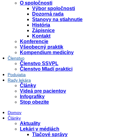
O spoločnosti
Výbor spoločnosti
Dozorná rada
Stanovy na stiahnutie
História
Zápisnice
Kontakt
Konferencie
Všeobecný praktik
Kompendium medicíny
Členstvo
Členstvo SSVPL
Členstvo Mladí praktici
Podujatia
Rady lekára
Články
Videá pre pacientov
Infografiky
Stop obezite
Domov
Články
Aktuality
Lekári v médiách
Tlačové správy