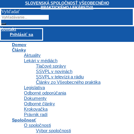
SLOVENSKÁ SPOLOČNOSŤ VŠEOBECNÉHO
PRAKTICKÉHO LEKÁRSTVA
Vyhľadať
Kontakt
Prihlásiť sa
Domov
Články
Aktuality
Lekári v médiách
Tlačové správy
SSVPL v novinách
SSVPL v televízii a rádiu
Články zo Všeobecného praktika
Legislatíva
Odborné odporúčania
Dokumenty
Odborné články
Krokovačka
Právnik radí
Spoločnosť
O spoločnosti
Výbor spoločnosti