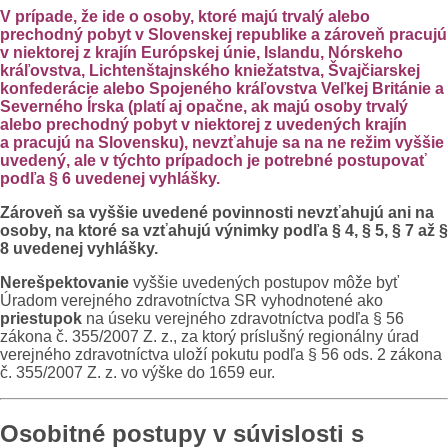
V prípade, že ide o osoby, ktoré majú trvalý alebo
prechodný pobyt v Slovenskej republike a zároveň pracujú
v niektorej z krajín Európskej únie, Islandu, Nórskeho
kráľovstva, Lichtenštajnského kniežatstva, Švajčiarskej
konfederácie alebo Spojeného kráľovstva Veľkej Británie a
Severného Írska (platí aj opačne, ak majú osoby trvalý
alebo prechodný pobyt v niektorej z uvedených krajín
a pracujú na Slovensku), nevzťahuje sa na ne režim vyššie
uvedený, ale v týchto prípadoch je potrebné postupovať
podľa § 6 uvedenej vyhlášky.
Zároveň sa vyššie uvedené povinnosti nevzťahujú ani na
osoby, na ktoré sa vzťahujú výnimky podľa § 4, § 5, § 7 až §
8 uvedenej vyhlášky.
Nerešpektovanie
vyššie uvedených postupov môže byť
Úradom verejného zdravotníctva SR vyhodnotené ako
priestupok
na úseku verejného zdravotníctva podľa § 56
zákona č. 355/2007 Z. z., za ktorý príslušný regionálny úrad
verejného zdravotníctva uloží pokutu podľa § 56 ods. 2 zákona
č. 355/2007 Z. z. vo výške do 1659 eur.
Osobitné postupy v súvislosti s