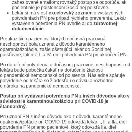
zaheslované emailom; rovnaký postup sa odporúča, ak
pacient nie je poistencom Sociálnej poisťovne.
Lekár si má viesť
excelovský zoznam
o vystavených
potvrdeniach PN pre prípad rýchleho preverenia. Lekár
vystavenie potvrdenia PN uvedie aj do
zdravotnej
dokumentácie
.
Preukaz tých pacientov, ktorých dočasná pracovná
neschopnosť bola uznaná z dôvodu karanténneho
opatrenia/izolácie, zašle ošetrujúci lekár do Sociálnej
poisťovne, taktiež l. a IV. diel potvrdenia PN pri ukončení PN.
Po doručení potvrdenia o dočasnej pracovnej neschopnosti od
lekára bude pobočka čakať na doručenie žiadosti
o pandemické nemocenské od poistenca. Následne spáruje
potvrdenie od lekára so žiadosťou o dávku a rozhodne
o nároku na pandemické nemocenské.
Postup pri vydávaní potvrdenia PN z iných dôvodov ako v
súvislosti s karanténou/izoláciou pri COVID-19 je
štandardný.
Pri uznaní PN z iného dôvodu ako z dôvodu karanténneho
opatrenia/izolácie pri COVID-19 odovzdá lekár I., II. a IIa. diel
potvrdenia PN priamo pacientovi, ktorý odovzdá IIa. diel