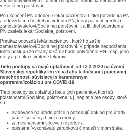
zamestnávateľovi a II. dielom si uplatní nárok na nemocenské
v Sociálnej poisťovni.
Pri ukončení PN odoberie lekár pacientovi I. diel potvrdenia PN
a odovzdá mu IV. diel potvrdenia PN, ktorý pacient predloží
zamestnávateľovi/Sociálnej poisťovni. I. a III. diel potvrdenia
PN zasiela lekár Sociálnej poisťovni.
Preukaz odovzdá lekár pacientovi, ktorý ho zašle
zamestnávateľovi/Sociálnej poisťovni. V prípade nedodržania
tohto postupu zo strany lekárov bude potvrdenie PN, resp. jeho
diely a preukaz, vrátené lekárovi.
Tieto postupy sa majú uplatňovať od 12.3.2020 na území
Slovenskej republiky len vo vzťahu k dočasnej pracovnej
neschopnosti súvisiacej s karanténnym
opatrením/izoláciou pre COVID-19.
Tieto postupy sa uplatňujú iba u tých pacientov, ktorí sú
poistencami Sociálnej poisťovne, t. j. neplatia pre osoby, ktoré
sú
evidované na úrade práce a potrebujú doklad pre úrady
práce, sociálnych vecí a rodiny,
zamestnancami silových rezortov a
poistené (vykonávajú zárobkovú činnosť) v inom štáte.