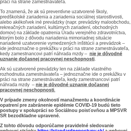
práci na strane zamestnávateľa.
To znamená, že ak sú preventívne uzatvorené školy,
predškolské zariadenia a zariadenia sociálnej starostlivosti,
alebo akékoľvek iné prevádzky (napr. prevádzky maloobchodu,
rekreačných zariadení, kultúrnych zariadení, obchodných
domov) na základe opatrenia Úradu verejného zdravotníctva,
ktorým bolo z dôvodu nariadenia mimoriadnej situácie
nariadené uzatvorenie vymedzených inštitúcii a prevádzok –
ide jednoznačne o prekážku v práci na strane zamestnávateľa,
kedy zamestnancovi patrí náhrada mzdy –
nie je dôvodné
uznanie dočasnej pracovnej neschopnosti
.
Ak sú uzatvorené prevádzky len na základe vlastného
rozhodnutia zamestnávateľa – jednoznačne ide o prekážku v
práci na strane zamestnávateľa, kedy zamestnancovi patrí
náhrada mzdy –
nie je dôvodné
uznanie dočasnej
pracovnej neschopnosti
.
V prípade zmeny okolností manažmentu a koordinácie
opatrení pre zabránenie epidémie COVID-19 budú tieto
postupy v spolupráci so Sociálnou poisťovňou a MPSVR
SR bezodkladne upravené.
Z tohto dôvodu odporúčame pravidelné sledovanie
webovej stránky
https://standardnepostupy.sk/
a webovej