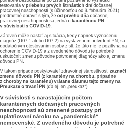
potrebné bezodkladne po zistení pozitívneho výsledku
testovania
v priebehu prvých štrnástich dní
dočasnej
pracovnej neschopnosti (s účinnosťou od 8. februára 2021)
predmetné opraviť s tým, že
od prvého dňa
dočasnej
pracovnej neschopnosti sa jedná o
karanténnu PN
v súvislosti s COVID-19
.
Zároveň môže nastať aj situácia, kedy napriek vyznačeniu
diagnóz (U07.1 alebo U07.2) na vystavenom potvrdení PN, sa
dodatočným otestovaním osoby zistí, že táto nie je pozitívna na
ochorenie COVID-19 a z uvedeného dôvodu je potrebné
uskutočniť zmenu pôvodne potvrdenej diagnózy ako aj zmenu
dôvodu PN.
V takom prípade poskytovateľ zdravotnej starostlivosti
zaznačí
zmenu dôvodu PN (z karantény na chorobu, prípadne
z choroby na karanténu) vrátane dátumu tejto zmeny na
Preukaze o trvaní PN
(ďalej len „preukaz“).
V súvislosti s narastajúcim počtom
karanténnych dočasných pracovných
neschopností sú zmenené postupy pri
uplatňovaní nároku na „pandemické“
nemocenské. Z uvedeného dôvodu je potrebné