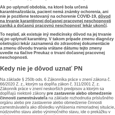
Ak po uplynutí obdobia, na ktoré bola určená
karanténa/izolácia, pacient nemá známky ochorenia, ani
nie je pozitívne testovaný na ochorenie COVID-19,
dôvod
na trvanie karanténnej dočasnej pracovnej neschopnosti
zaniká a dočasnú pracovnú neschopnosť lekár ukončí
.
To neplatí, ak existuje iný medicínsky dôvod na jej trvanie
aj po uplynutí karantény. V takom prípade zmenu diagnózy
ošetrujúci lekár zaznamená do zdravotnej dokumentácie
a zmenu dôvodu trvania vrátane dátumu tejto zmeny
uvedie na tlačive Preukaz o trvaní dočasnej pracovnej
neschopnosti.
Kedy nie je dôvod uznať PN
Na základe § 250b ods. 6 Zákonníka práce v znení zákona č.
66/2020 Z. z., ktorým sa dopĺňa zákon č. 311/2001 Z. z.
Zákonník práce v znení neskorších predpisov a ktorým sa
dopĺňajú niektoré zákony
pre zastavenie alebo obmedzenie
činnosti zamestnávateľa
na základe rozhodnutia príslušného
orgánu alebo pre zastavenie alebo obmedzenie činnosti
zamestnávateľa ako dôsledku vyhlásenia mimoriadnej situácie,
núdzového stavu alebo výnimočného stavu, ide o prekážku v