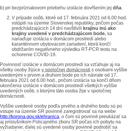
b) pri bezpríznakovom priebehu izolácie dovŕšením jej
dňa
.
V prípade osôb, ktoré od 17. februára 2021 od 6.00 hod.
vstúpili na územie Slovenskej republiky, pričom počas
predchádzajúcich 14 dní navštívili
krajinu inú ako
krajiny uvedené v predchádzajúcom bode,
sa
nariaďuje izolácia v domácom prostredí alebo
karanténnom ubytovacom zariadení, ktorá končí
obdržaním negatívneho výsledku RT-PCR testu na
ochorenie COVID-19.
Povinnosť izolácie v domácom prostredí sa vzťahuje aj na
všetky osoby žijúce
v spoločnej domácnosti
s osobami vyššie
uvedenými v prvom a druhom bode po ich návrate od 17.
februára 2021 od 6.00 hod., pričom izolácia sa končí dňom
ukončenia izolácie v domácom prostredí všetkých vyššie
uvedených osôb, s ktorými táto osoba žije v spoločnej
domácnosti.
Vyššie uvedené osoby podľa prvého a druhého bodu sú po
vstupe na územie SR povinné zaregistrovať sa na webe
http://korona.gov.sk/ehranica
, o čom sú povinné preukázať sa
aj príslušníkom Policajného zboru SR počas ich pobytu na
vyžiadanie; ďalej sú uvedené osoby povinné podrobiť sa