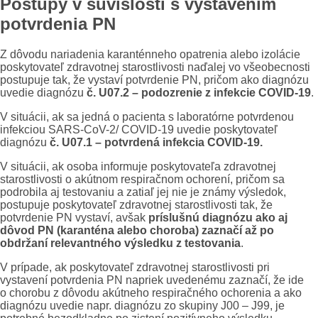
Postupy v súvislosti s vystavením
potvrdenia PN
Z dôvodu nariadenia karanténneho opatrenia alebo izolácie
poskytovateľ zdravotnej starostlivosti naďalej vo všeobecnosti
postupuje tak, že vystaví potvrdenie PN, pričom ako diagnózu
uvedie diagnózu
č. U07.2 – podozrenie z infekcie COVID-19
.
V situácii, ak sa jedná o pacienta s laboratórne potvrdenou
infekciou SARS-CoV-2/ COVID-19 uvedie poskytovateľ
diagnózu
č. U07.1 – potvrdená infekcia COVID-19.
V situácii, ak osoba informuje poskytovateľa zdravotnej
starostlivosti o akútnom respiračnom ochorení, pričom sa
podrobila aj testovaniu a zatiaľ jej nie je známy výsledok,
postupuje poskytovateľ zdravotnej starostlivosti tak, že
potvrdenie PN vystaví, avšak
príslušnú diagnózu ako aj
dôvod PN (karanténa alebo choroba) zaznačí až po
obdržaní relevantného výsledku z testovania
.
V prípade, ak poskytovateľ zdravotnej starostlivosti pri
vystavení potvrdenia PN napriek uvedenému zaznačí, že ide
o chorobu z dôvodu akútneho respiračného ochorenia a ako
diagnózu uvedie napr. diagnózu zo skupiny J00 – J99, je