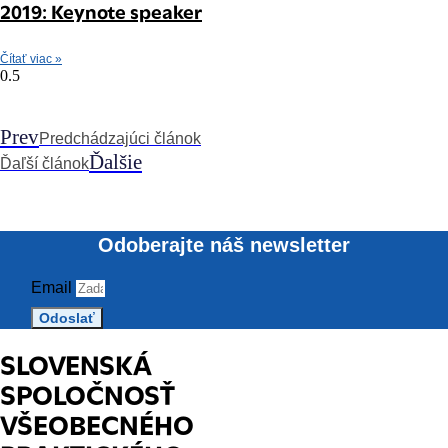
2019: Keynote speaker
Čítať viac »
Prev
Predchádzajúci článok
Ďalšie
Ďaľší článok
Odoberajte náš newsletter
Email
Odoslať
SLOVENSKÁ
SPOLOČNOSŤ
VŠEOBECNÉHO