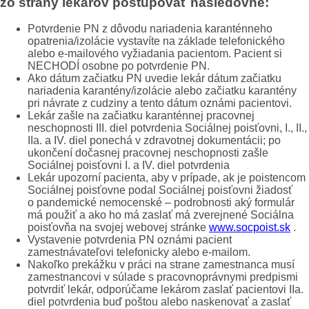
zo strany lekárov postupovať nasledovne:
Potvrdenie PN z dôvodu nariadenia karanténneho
opatrenia/izolácie vystavíte na základe telefonického
alebo e-mailového vyžiadania pacientom. Pacient si
NECHODÍ osobne po potvrdenie PN.
Ako dátum začiatku PN uvedie lekár dátum začiatku
nariadenia karantény/izolácie alebo začiatku karantény
pri návrate z cudziny a tento dátum oznámi pacientovi.
Lekár zašle na začiatku karanténnej pracovnej
neschopnosti III. diel potvrdenia Sociálnej poisťovni, I., II.,
IIa. a IV. diel ponechá v zdravotnej dokumentácii; po
ukončení dočasnej pracovnej neschopnosti zašle
Sociálnej poisťovni I. a IV. diel potvrdenia
Lekár upozorní pacienta, aby v prípade, ak je poistencom
Sociálnej poisťovne podal Sociálnej poisťovni žiadosť
o pandemické nemocenské – podrobnosti aký formulár
má použiť a ako ho má zaslať má zverejnené Sociálna
poisťovňa na svojej webovej stránke
www.socpoist.sk
.
Vystavenie potvrdenia PN oznámi pacient
zamestnávateľovi telefonicky alebo e-mailom.
Nakoľko prekážku v práci na strane zamestnanca musí
zamestnancovi v súlade s pracovnoprávnymi predpismi
potvrdiť lekár, odporúčame lekárom zaslať pacientovi IIa.
diel potvrdenia buď poštou alebo naskenovať a zaslať