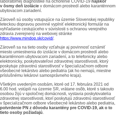
laboratórnej diagnostike na ochorenie COVID-19
najskôr
v ôsmy deň izolácie
v domácom prostredí alebo karanténnom
ubytovacom zariadení.
Zároveň sú osoby vstupujúce na územie Slovenskej republiky
leteckou dopravou povinné vyplniť elektronický formulár na
vyhľadanie cestujúceho v súvislosti s ochranou verejného
zdravia zverejnený na webovej stránke
https://www.mindop.sk/covid/
.
Zároveň sa na tieto osoby vzťahuje aj povinnosť oznámiť
miesto umiestnenia do izolácie v domácom prostredí alebo
karanténnom ubytovacom zariadení, a to telefonicky alebo
elektronicky, poskytovateľovi zdravotnej starostlivosti, ktorý
poskytuje zdravotnú starostlivosť v špecializačnom odbore
všeobecné lekárstvo alebo pediatria (ak ho nemajú, miestne
príslušnému lekárovi samosprávneho kraja).
Všetkým uvedeným osobám, ktoré od 17. februára 2021 od
6.00 hod. vstúpili na územie SR, vrátane osôb, ktoré s takouto
osobou žijú v spoločnej domácnosti, vystavia poskytovatelia
zdravotnej starostlivosti, ktorí poskytujú zdravotnú starostlivosť
v špecializačnom odbore všeobecné lekárstvo alebo pediatria,
potvrdenie PN z dôvodu karantény pre COVID
-19, ak o to
tieto osoby požiadajú
.