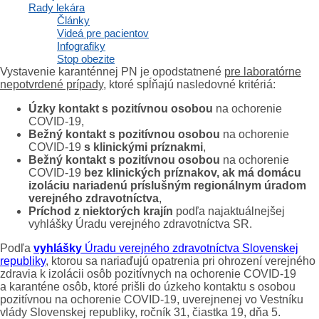
Rady lekára
Články
O vystavenie takejto karanténnej PN osoba spravidla
Videá pre pacientov
požiada
. O vystavenie karanténnej PN osoba nepožiada, ak
Infografiky
má možnosť využiť home office, prípadne čerpať dovolenku.
Stop obezite
Vystavenie karanténnej PN je opodstatnené
pre laboratórne
nepotvrdené prípady
, ktoré spĺňajú nasledovné kritériá:
Úzky kontakt s pozitívnou osobou
na ochorenie
COVID-19,
Bežný kontakt s pozitívnou osobou
na ochorenie
COVID-19
s klinickými príznakmi
,
Bežný kontakt s pozitívnou osobou
na ochorenie
COVID-19
bez klin
ických príznakov, ak má domácu
izoláciu nariadenú príslušným regionálnym úradom
verejného zdravotníctva
,
Príchod z niektorých krajín
podľa najaktuálnejšej
vyhlášky Úradu verejného zdravotníctva SR.
Podľa
vyhlášky
Úradu verejného zdravotníctva Slovenskej
republiky
, ktorou sa nariaďujú opatrenia pri ohrození verejného
zdravia k izolácii osôb pozitívnych na ochorenie COVID-19
a karanténe osôb, ktoré prišli do úzkeho kontaktu s osobou
pozitívnou na ochorenie COVID-19, uverejnenej vo Vestníku
vlády Slovenskej republiky, ročník 31, čiastka 19, dňa 5.