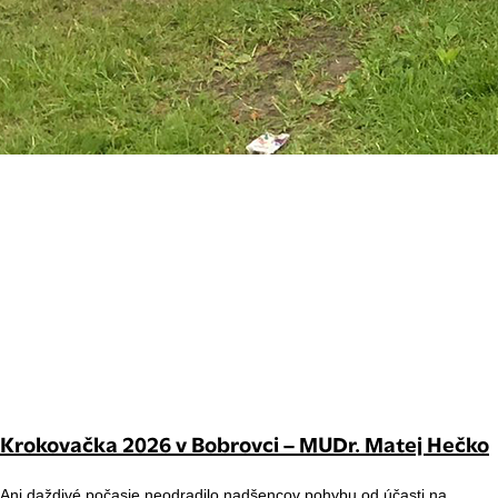
Krokovačka 2026 v Bobrovci – MUDr. Matej Hečko
Ani daždivé počasie neodradilo nadšencov pohybu od účasti na