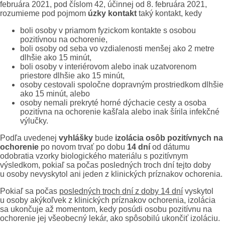
februára 2021, pod číslom 42, účinnej od 8. februára 2021,
rozumieme pod pojmom
úzky kontakt
taký kontakt, kedy
boli osoby v priamom fyzickom kontakte s osobou
pozitívnou na ochorenie,
boli osoby od seba vo vzdialenosti menšej ako 2 metre
dlhšie ako 15 minút,
boli osoby v interiérovom alebo inak uzatvorenom
priestore dlhšie ako 15 minút,
osoby cestovali spoločne dopravným prostriedkom dlhšie
ako 15 minút, alebo
osoby nemali prekryté horné dýchacie cesty a osoba
pozitívna na ochorenie kašľala alebo inak šírila infekčné
výlučky.
Podľa uvedenej
vyhlášky
bude
izolácia osôb pozitívnych na
ochorenie
po novom trvať po dobu
14 dní
od dátumu
odobratia vzorky biologického materiálu s pozitívnym
výsledkom, pokiaľ sa počas posledných troch dní tejto doby
u osoby nevyskytol ani jeden z klinických príznakov ochorenia.
Pokiaľ sa počas
posledných troch dní z doby 14 dní
vyskytol
u osoby akýkoľvek z klinických príznakov ochorenia, izolácia
sa ukončuje až momentom, kedy posúdi osobu pozitívnu na
ochorenie jej všeobecný lekár, ako spôsobilú ukončiť izoláciu.