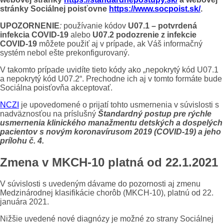
stránky Sociálnej poisťovne
https://www.socpoist.sk/
.
UPOZORNENIE
:
používanie kódov
U07.1 – potvrdená
infekcia COVID-19
alebo
U07.2 podozrenie z infekcie
COVID-19
môžete použiť aj v prípade, ak Váš informačný
systém nebol ešte prekonfigurovaný.
V takomto prípade uvidíte tieto kódy ako „nepokrytý kód U07.1
a nepokrytý kód U07.2“. Prechodne ich aj v tomto formáte bude
Sociálna poisťovňa akceptovať.
NCZI
je upovedomené o prijatí tohto usmernenia v súvislosti s
nadväznosťou na príslušný
Štandardný postup pre rýchle
usmernenia klinického manažmentu detských a dospelých
pacientov s novým koronavírusom 2019 (COVID-19) a jeho
prílohu č. 4.
Zmena v MKCH-10 platná od 22.1.2021
V súvislosti s uvedeným dávame do pozornosti aj zmenu
Medzinárodnej klasifikácie chorôb (MKCH-10), platnú od 22.
januára 2021.
Nižšie uvedené nové diagnózy je možné zo strany Sociálnej