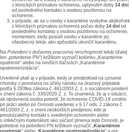
z klinických príznakov ochorenia, uplynutím doby
14 dní
od posledného kontaktu s osobou pozitívnou na
ochorenie,
v prípade, ak sa u osoby v karanténe vyskytne akýkoľvek
z klinických príznakov ochorenia počas doby
14 dní
od
posledného kontaktu s osobou pozitívnou na ochorenie,
momentom, kedy posúdi osobu v karanténe jej
všeobecný lekár, ako spôsobilú ukončiť karanténu.
Na
Potvrdení o dočasnej pracovnej neschopnosti
lekár (ďalej
len „potvrdenie PN“) krížikom vyznačí kolónku „Karanténne
opatrenie“ alebo na novších tlačivách „Karanténne
opatrenie/izolácia“.
Uvedené platí aj v prípade, kedy je predpoklad na uznanie
choroby z povolania na účely nároku na úrazový príplatok
podľa § 293fea zákona č. 461/2003 Z. z. o sociálnom poistení
v znení zákona č. 330/2020 Z. z. To znamená, že aj v situácii,
ak oprávnená osoba potvrdí, že ochorenie COVID-19 vzniklo
pri práci alebo pri činnosti uvedenej v § 17 ods. 2 zákona č.
461/2003 Z. z. v znení neskorších predpisov, kde je
preukázateľný kontakt s uvedeným ochorením alebo
s infekčným materiálom ako súčasť plnenia tejto činnosti, je
potrebné na potvrdení PN krížikom vyznačiť „
Karanténne
opatrenie
“ alebo „
Karanténne opatrenie/izolácia
“ a nie