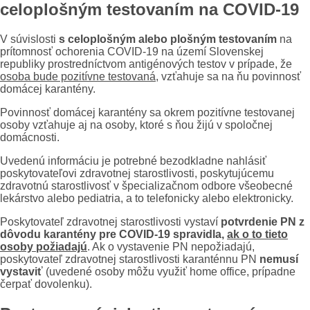
celoplošným testovaním na COVID-19
V súvislosti
s celoplošným alebo plošným testovaním
na
prítomnosť ochorenia COVID-19 na území Slovenskej
republiky prostredníctvom antigénových testov v prípade, že
osoba bude pozitívne testovaná
, vzťahuje sa na ňu povinnosť
domácej karantény.
Povinnosť domácej karantény sa okrem pozitívne testovanej
osoby vzťahuje aj na osoby, ktoré s ňou žijú v spoločnej
domácnosti.
Uvedenú informáciu je potrebné bezodkladne nahlásiť
poskytovateľovi zdravotnej starostlivosti, poskytujúcemu
zdravotnú starostlivosť v špecializačnom odbore všeobecné
lekárstvo alebo pediatria, a to telefonicky alebo elektronicky.
Poskytovateľ zdravotnej starostlivosti vystaví
potvrdenie PN z
dôvodu karantény pre COVID-19 spravidla,
ak o to tieto
osoby požiadajú
. Ak o vystavenie PN nepožiadajú,
poskytovateľ zdravotnej starostlivosti karanténnu PN
nemusí
vystaviť
(uvedené osoby môžu využiť home office, prípadne
čerpať dovolenku).