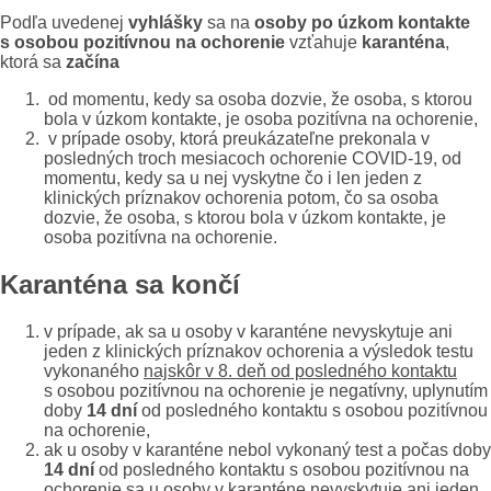
Podľa uvedenej
vyhlášky
sa na
osoby po úzkom kontakte
s osobou pozitívnou na ochorenie
vzťahuje
karanténa
,
ktorá sa
začína
od momentu, kedy sa osoba dozvie, že osoba, s ktorou
bola v úzkom kontakte, je osoba pozitívna na ochorenie,
v prípade osoby, ktorá preukázateľne prekonala v
posledných troch mesiacoch ochorenie COVID-19, od
momentu, kedy sa u nej vyskytne čo i len jeden z
klinických príznakov ochorenia potom, čo sa osoba
dozvie, že osoba, s ktorou bola v úzkom kontakte, je
osoba pozitívna na ochorenie.
Karanténa sa končí
v prípade, ak sa u osoby v karanténe nevyskytuje ani
jeden z klinických príznakov ochorenia a výsledok testu
vykonaného
najskôr v 8. deň od posledného kontaktu
s osobou pozitívnou na ochorenie je negatívny, uplynutím
doby
14 dní
od posledného kontaktu s osobou pozitívnou
na ochorenie,
ak u osoby v karanténe nebol vykonaný test a počas doby
14 dní
od posledného kontaktu s osobou pozitívnou na
ochorenie sa u osoby v karanténe nevyskytuje ani jeden