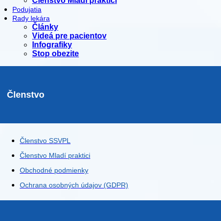
Členstvo Mladí praktici
Podujatia
Rady lekára
Články
Videá pre pacientov
Infografiky
Stop obezite
Členstvo
Členstvo SSVPL
Členstvo Mladí praktici
Obchodné podmienky
Ochrana osobných údajov (GDPR)