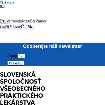
Čítať viac »
Prev
Predchádzajúci článok
Ďalšie
Ďaľší článok
Odoberajte náš newsletter
Email
Odoslať
SLOVENSKÁ
SPOLOČNOSŤ
VŠEOBECNÉHO
PRAKTICKÉHO
LEKÁRSTVA