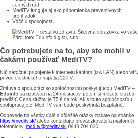
cenných rád.
MediTV funguje aj ako pripomienka preventívnych
prehliadok.
Väčšiu spokojnosť.
Zdroj foto: Eduinfo digital, s.r.o.
Čo potrebujete na to, aby ste mohli v
čakárni používať MediTV?
Nič náročné: pripojenie k internetu káblom (tzv. LAN) alebo wifi,
prívod elektrického napätia 220 V.
Zmluva o spolupráci so spoločnosťou poskytujúcou MediTV –
Eduinfo
sa uzatvára na 24 mesiacov, potom si môžete službu
predĺžiť. Cena služby je 75 € na rok. Ak s touto spoločnosťou
spolupracujete, MediTV vám bude poskytnutá bezplatne.
Odpovede na všetky ďalšie dôležité otázky získate na stránke
https://meditv.sk/
alebo kontaktujte prevádzkovateľa mailom či
telefonicky:
meditv@meditv.sk
, 0948 704 030.