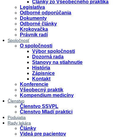
Články zo Všeobecného praktika
Legislatíva
Odborné odporúčania
Dokumenty
Odborné články
Krokovačka
Právnik radí
Spoločnosť
O spoločnosti
Výbor spoločnosti
Dozorná rada
Stanovy na stiahnutie
História
Zápisnice
Kontakt
Konferencie
Všeobecný praktik
Kompendium medicíny
Členstvo
Členstvo SSVPL
Členstvo Mladí praktici
Podujatia
Rady lekára
Články
Videá pre pacientov