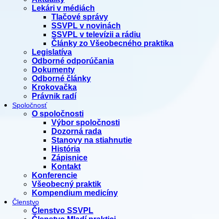
Lekári v médiách
Tlačové správy
SSVPL v novinách
SSVPL v televízii a rádiu
Články zo Všeobecného praktika
Legislatíva
Odborné odporúčania
Dokumenty
Odborné články
Krokovačka
Právnik radí
Spoločnosť
O spoločnosti
Výbor spoločnosti
Dozorná rada
Stanovy na stiahnutie
História
Zápisnice
Kontakt
Konferencie
Všeobecný praktik
Kompendium medicíny
Členstvo
Členstvo SSVPL