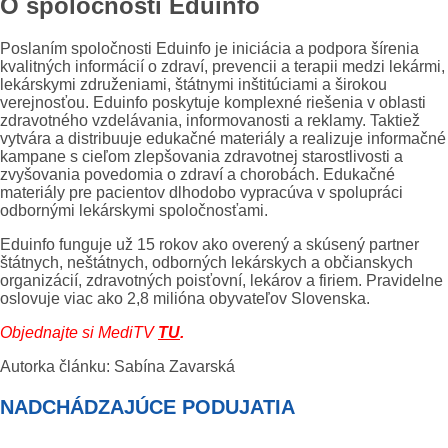
O spoločnosti Eduinfo
Poslaním spoločnosti Eduinfo je iniciácia a podpora šírenia
kvalitných informácií o zdraví, prevencii a terapii medzi lekármi,
lekárskymi združeniami, štátnymi inštitúciami a širokou
verejnosťou. Eduinfo poskytuje komplexné riešenia v oblasti
zdravotného vzdelávania, informovanosti a reklamy. Taktiež
vytvára a distribuuje edukačné materiály a realizuje informačné
kampane s cieľom zlepšovania zdravotnej starostlivosti a
zvyšovania povedomia o zdraví a chorobách. Edukačné
materiály pre pacientov dlhodobo vypracúva v spolupráci
odbornými lekárskymi spoločnosťami.
Eduinfo funguje už 15 rokov ako overený a skúsený partner
štátnych, neštátnych, odborných lekárskych a občianskych
organizácií, zdravotných poisťovní, lekárov a firiem. Pravidelne
oslovuje viac ako 2,8 milióna obyvateľov Slovenska.
Objednajte si MediTV
TU
.
Autorka článku: Sabína Zavarská
NADCHÁDZAJÚCE PODUJATIA