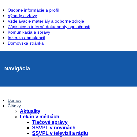
Osobné informácie a profil
Výhody a zľavy
Vzdelávacie materiály a odborné zdroje
Zápisnice a interné dokumenty spoločnosti
Komunikácia a správy
Inzercia abmulancií
Domovská stránka
Navigácia
Domov
Články
Aktuality
Lekári v médiách
Tlačové správy
SSVPL v novinách
SSVPL v televízii a rádiu