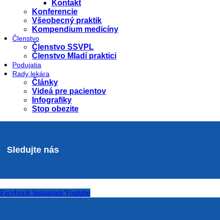
Kontakt
Konferencie
Všeobecný praktik
Kompendium medicíny
Členstvo
Členstvo SSVPL
Členstvo Mladí praktici
Podujatia
Rady lekára
Články
Videá pre pacientov
Infografiky
Stop obezite
Sledujte nás
Facebook
Instagram
Youtube