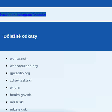
Facebook
Instagram
Youtube
Dôležité odkazy
wonca.net
woncaeurope.org
gpcardio.org
zdravitask.sk
who.in
health.gov.sk
uvzsr.sk
udzs-sk.sk