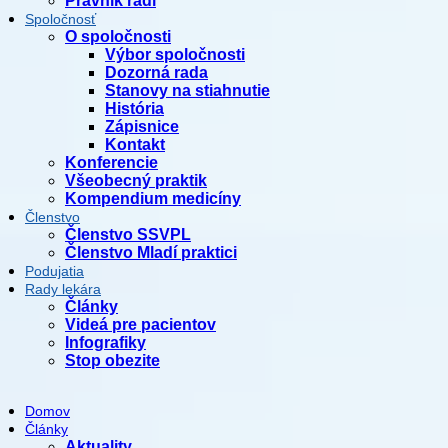
Právnik radí
Spoločnosť
O spoločnosti
Výbor spoločnosti
Dozorná rada
Stanovy na stiahnutie
História
Zápisnice
Kontakt
Konferencie
Všeobecný praktik
Kompendium medicíny
Členstvo
Členstvo SSVPL
Členstvo Mladí praktici
Podujatia
Rady lekára
Články
Videá pre pacientov
Infografiky
Stop obezite
Domov
Články
Aktuality