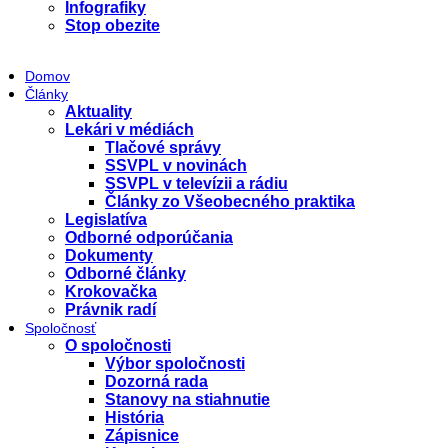
Infografiky
Stop obezite
Domov
Články
Aktuality
Lekári v médiách
Tlačové správy
SSVPL v novinách
SSVPL v televízii a rádiu
Články zo Všeobecného praktika
Legislatíva
Odborné odporúčania
Dokumenty
Odborné články
Krokovačka
Právnik radí
Spoločnosť
O spoločnosti
Výbor spoločnosti
Dozorná rada
Stanovy na stiahnutie
História
Zápisnice