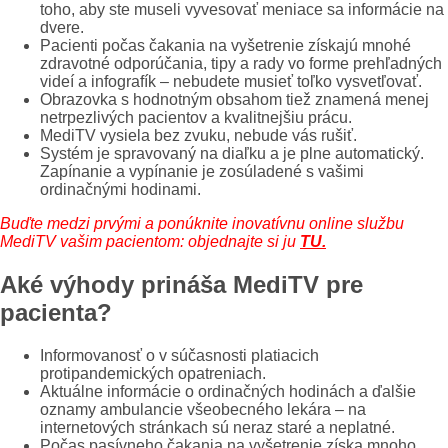
toho, aby ste museli vyvesovať meniace sa informácie na
dvere.
Pacienti počas čakania na vyšetrenie získajú mnohé
zdravotné odporúčania, tipy a rady vo forme prehľadných
videí a infografík – nebudete musieť toľko vysvetľovať.
Obrazovka s hodnotným obsahom tiež znamená menej
netrpezlivých pacientov a kvalitnejšiu prácu.
MediTV vysiela bez zvuku, nebude vás rušiť.
Systém je spravovaný na diaľku a je plne automatický.
Zapínanie a vypínanie je zosúladené s vašimi
ordinačnými hodinami.
Buďte medzi prvými a ponúknite inovatívnu online službu
MediTV vašim pacientom: objednajte si ju
TU
.
Aké výhody prináša MediTV pre
pacienta?
Informovanosť o v súčasnosti platiacich
protipandemických opatreniach.
Aktuálne informácie o ordinačných hodinách a ďalšie
oznamy ambulancie všeobecného lekára – na
internetových stránkach sú neraz staré a neplatné.
Počas pasívneho čakania na vyšetrenie získa mnoho