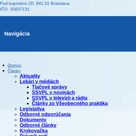
Pod kopčekmi 2D, 841 01 Bratislava
IČO: 35607131
Navigácia
Domov
Články
Aktuality
Lekári v médiách
Tlačové správy
SSVPL v novinách
SSVPL v televízii a rádiu
Články zo Všeobecného praktika
Legislatíva
Odborné odporúčania
Dokumenty
Odborné články
Krokovačka