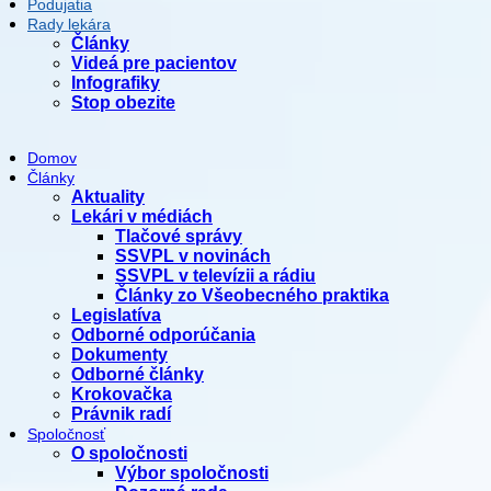
Podujatia
Rady lekára
Články
Videá pre pacientov
Infografiky
Stop obezite
Domov
Články
Aktuality
Lekári v médiách
Tlačové správy
SSVPL v novinách
SSVPL v televízii a rádiu
Články zo Všeobecného praktika
Legislatíva
Odborné odporúčania
Dokumenty
Odborné články
Krokovačka
Právnik radí
Spoločnosť
O spoločnosti
Výbor spoločnosti