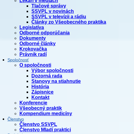
Lekári v médiách
Tlačové správy
SSVPL v novinách
SSVPL v televízii a rádiu
Články zo Všeobecného praktika
Legislatíva
Odborné odporúčania
Dokumenty
Odborné články
Krokovačka
Právnik radí
Spoločnosť
O spoločnosti
Výbor spoločnosti
Dozorná rada
Stanovy na stiahnutie
História
Zápisnice
Kontakt
Konferencie
Všeobecný praktik
Kompendium medicíny
Členstvo
Členstvo SSVPL
Členstvo Mladí praktici