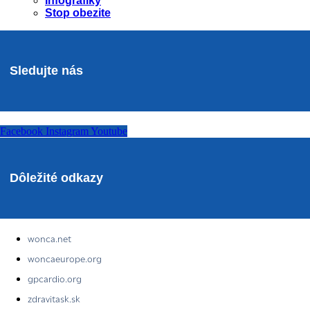
Infografiky
Stop obezite
Sledujte nás
Facebook
Instagram
Youtube
Dôležité odkazy
wonca.net
woncaeurope.org
gpcardio.org
zdravitask.sk