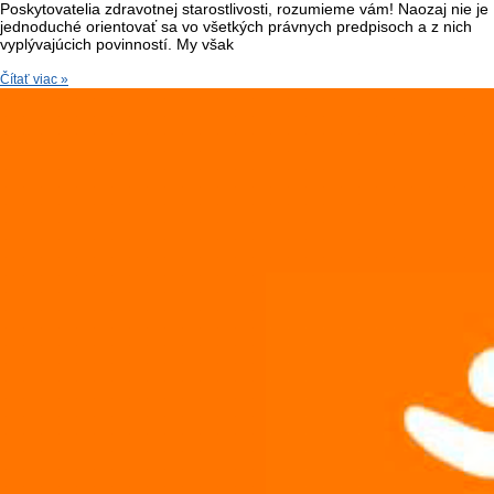
Poskytovatelia zdravotnej starostlivosti, rozumieme vám! Naozaj nie je
jednoduché orientovať sa vo všetkých právnych predpisoch a z nich
vyplývajúcich povinností. My však
Čítať viac »