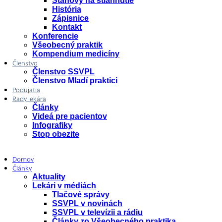
Stanovy na stiahnutie
História
Zápisnice
Kontakt
Konferencie
Všeobecný praktik
Kompendium medicíny
Členstvo
Členstvo SSVPL
Členstvo Mladí praktici
Podujatia
Rady lekára
Články
Videá pre pacientov
Infografiky
Stop obezite
Domov
Články
Aktuality
Lekári v médiách
Tlačové správy
SSVPL v novinách
SSVPL v televízii a rádiu
Články zo Všeobecného praktika