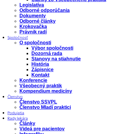
Legislatíva
Odborné odporúčania
Dokumenty
Odborné články
Krokovačka
Právnik radí
Spoločnosť
O spoločnosti
Výbor spoločnosti
Dozorná rada
Stanovy na stiahnutie
História
Zápisnice
Kontakt
Konferencie
Všeobecný praktik
Kompendium medicíny
Členstvo
Členstvo SSVPL
Členstvo Mladí praktici
Podujatia
Rady lekára
Články
Videá pre pacientov