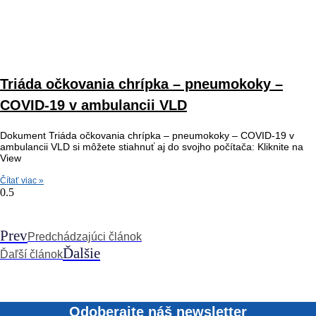
Triáda očkovania chrípka – pneumokoky –
COVID-19 v ambulancii VLD
Dokument Triáda očkovania chrípka – pneumokoky – COVID-19 v
ambulancii VLD si môžete stiahnuť aj do svojho počítača: Kliknite na
View
Čítať viac »
Prev
Predchádzajúci článok
Ďalšie
Ďaľší článok
Odoberajte náš newsletter