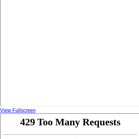
View Fullscreen
Skip
to
PDF
content