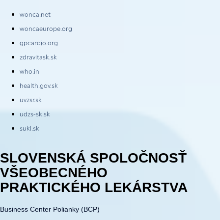
wonca.net
woncaeurope.org
gpcardio.org
zdravitask.sk
who.in
health.gov.sk
uvzsr.sk
udzs-sk.sk
sukl.sk
SLOVENSKÁ SPOLOČNOSŤ
VŠEOBECNÉHO
PRAKTICKÉHO LEKÁRSTVA
Business Center Polianky (BCP)