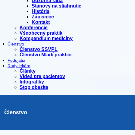
Dozorná rada
Stanovy na stiahnutie
História
Zápisnice
Kontakt
Konferencie
Všeobecný praktik
Kompendium medicíny
Členstvo
Členstvo SSVPL
Členstvo Mladí praktici
Podujatia
Rady lekára
Články
Videá pre pacientov
Infografiky
Stop obezite
Členstvo