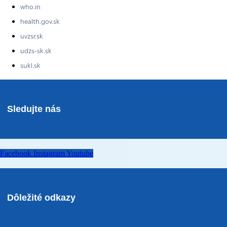
who.in
health.gov.sk
uvzsr.sk
udzs-sk.sk
sukl.sk
Sledujte nás
Facebook
Instagram
Youtube
Dôležité odkazy