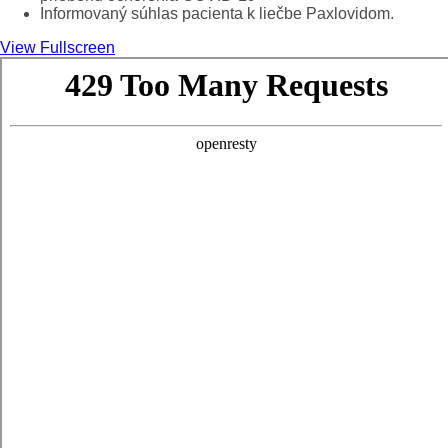
Informovaný súhlas pacienta k liečbe Paxlovidom.
View Fullscreen
Skip
to
PDF
content