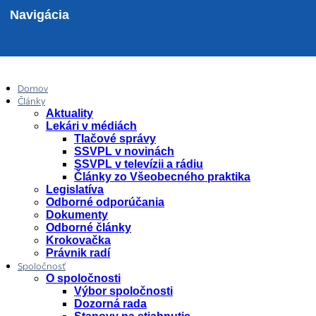
Navigácia
Domov
Články
Aktuality
Lekári v médiách
Tlačové správy
SSVPL v novinách
SSVPL v televízii a rádiu
Články zo Všeobecného praktika
Legislatíva
Odborné odporúčania
Dokumenty
Odborné články
Krokovačka
Právnik radí
Spoločnosť
O spoločnosti
Výbor spoločnosti
Dozorná rada