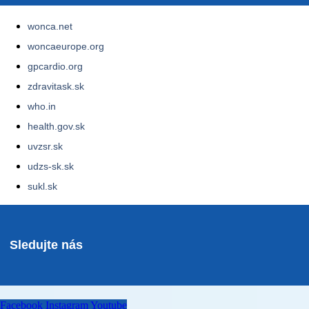
wonca.net
woncaeurope.org
gpcardio.org
zdravitask.sk
who.in
health.gov.sk
uvzsr.sk
udzs-sk.sk
sukl.sk
Sledujte nás
Facebook
Instagram
Youtube