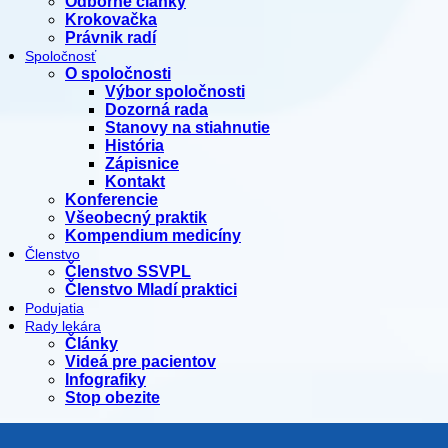
Odborné články
Krokovačka
Právnik radí
Spoločnosť
O spoločnosti
Výbor spoločnosti
Dozorná rada
Stanovy na stiahnutie
História
Zápisnice
Kontakt
Konferencie
Všeobecný praktik
Kompendium medicíny
Členstvo
Členstvo SSVPL
Členstvo Mladí praktici
Podujatia
Rady lekára
Články
Videá pre pacientov
Infografiky
Stop obezite