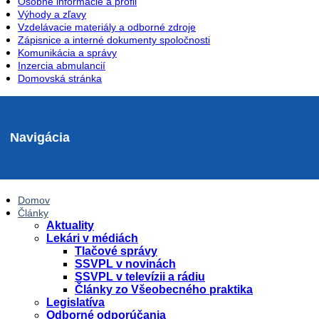
Osobné informácie a profil
Výhody a zľavy
Vzdelávacie materiály a odborné zdroje
Zápisnice a interné dokumenty spoločnosti
Komunikácia a správy
Inzercia abmulancií
Domovská stránka
Navigácia
Domov
Články
Aktuality
Lekári v médiách
Tlačové správy
SSVPL v novinách
SSVPL v televízii a rádiu
Články zo Všeobecného praktika
Legislatíva
Odborné odporúčania