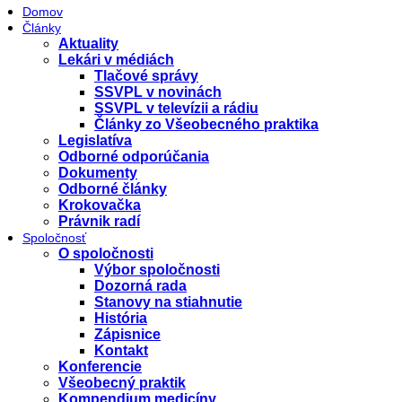
Domov
Články
Aktuality
Lekári v médiách
Tlačové správy
SSVPL v novinách
SSVPL v televízii a rádiu
Články zo Všeobecného praktika
Legislatíva
Odborné odporúčania
Dokumenty
Odborné články
Krokovačka
Právnik radí
Spoločnosť
O spoločnosti
Výbor spoločnosti
Dozorná rada
Stanovy na stiahnutie
História
Zápisnice
Kontakt
Konferencie
Všeobecný praktik
Kompendium medicíny