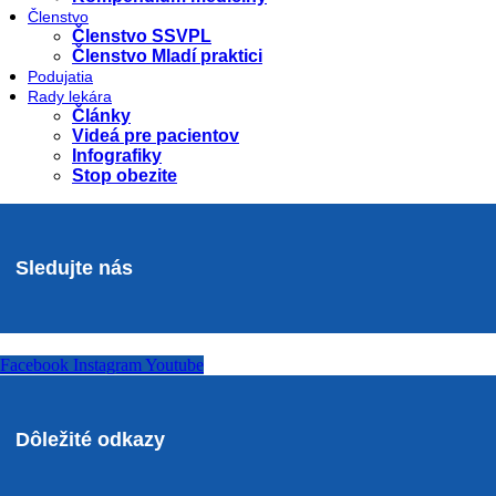
Členstvo
Členstvo SSVPL
Členstvo Mladí praktici
Podujatia
Rady lekára
Články
Videá pre pacientov
Infografiky
Stop obezite
Sledujte nás
Facebook
Instagram
Youtube
Dôležité odkazy