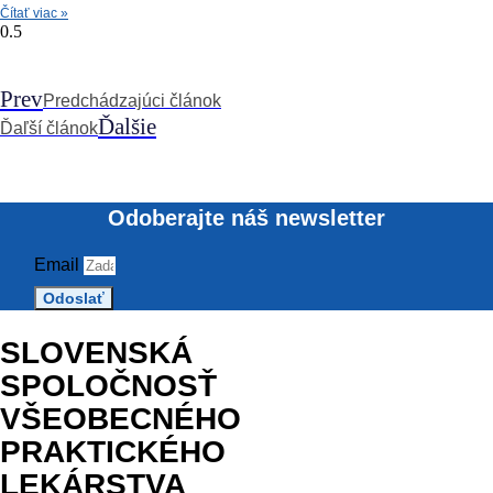
Čítať viac »
Prev
Predchádzajúci článok
Ďalšie
Ďaľší článok
Odoberajte náš newsletter
Email
Odoslať
SLOVENSKÁ
SPOLOČNOSŤ
VŠEOBECNÉHO
PRAKTICKÉHO
LEKÁRSTVA