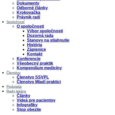
Dokumenty
Odborné články
Krokovačka
Právnik radí
Spoločnosť
O spoločnosti
Výbor spoločnosti
Dozorná rada
Stanovy na stiahnutie
História
Zápisnice
Kontakt
Konferencie
Všeobecný praktik
Kompendium medicíny
Členstvo
Členstvo SSVPL
Členstvo Mladí praktici
Podujatia
Rady lekára
Články
Videá pre pacientov
Infografiky
Stop obezite