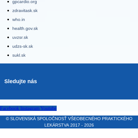
gpcardio.org
zdravitask.sk
who.in
health.gov.sk
uvzsr.sk
udzs-sk.sk
sukl.sk
Sledujte nás
Facebook
Instagram
Youtube
© SLOVENSKÁ SPOLOČNOSŤ VŠEOBECNÉHO PRAKTICKÉHO
LEKÁRSTVA 2017 - 2026