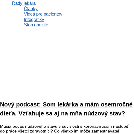
Rady lekára
informáciu, ktorú sme obdržali od zdravotnej poisťovne Dôvera (celé
Články
znenie tvorí súčasť
Videá pre pacientov
Infografiky
Čítať viac »
Stop obezite
Nový podcast: Som lekárka a mám osemročné
dieťa. Vzťahuje sa aj na mňa núdzový stav?
Musia počas núdzového stavu v súvislosti s koronavírusom nastúpiť
do práce všetci zdravotníci? Čo všetko im môže zamestnávateľ