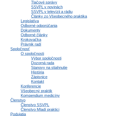
Tlačové správy
SSVPL v novinách
MOHLO BY VÁS ZAUJAŤ
SSVPL v televízii a rádiu
Články zo Všeobecného praktika
Legislatíva
Odborné odporúčania
Dokumenty
Odborné články
Krokovačka
Právnik radí
Spoločnosť
O spoločnosti
Výbor spoločnosti
Dozorná rada
Stanovy na stiahnutie
História
Zápisnice
Kontakt
Konferencie
Všeobecný praktik
Kompendium medicíny
Očkovania vakcínou Vaxigrip Tetra pre
Členstvo
poistencov ZP Dôvera
Členstvo SSVPL
Členstvo Mladí praktici
Podujatia
Vážené kolegyne, vážení kolegovia, dovoľujeme si Vám preposlať