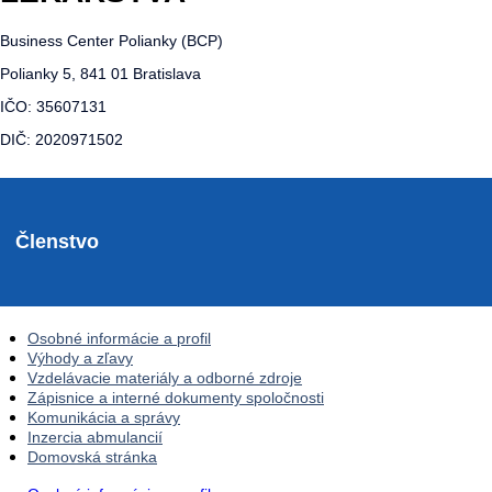
Business Center Polianky (BCP)
Polianky 5, 841 01 Bratislava
IČO: 35607131
DIČ: 2020971502
Členstvo
Osobné informácie a profil
Výhody a zľavy
Vzdelávacie materiály a odborné zdroje
Zápisnice a interné dokumenty spoločnosti
Komunikácia a správy
Inzercia abmulancií
Domovská stránka