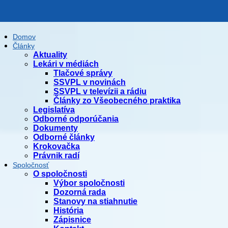
Domov
Články
Aktuality
Lekári v médiách
Tlačové správy
SSVPL v novinách
SSVPL v televízii a rádiu
Články zo Všeobecného praktika
Legislatíva
Odborné odporúčania
Dokumenty
Odborné články
Krokovačka
Právnik radí
Spoločnosť
O spoločnosti
Výbor spoločnosti
Dozorná rada
Stanovy na stiahnutie
História
Zápisnice