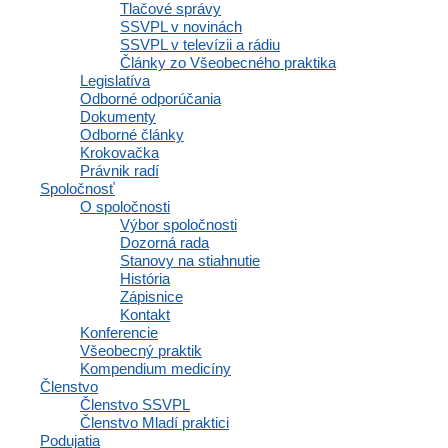
Tlačové správy
SSVPL v novinách
COVID-19
SSVPL v televízii a rádiu
Články zo Všeobecného praktika
Legislatíva
Podporujeme prehlásenie
Odborné odporúčania
Dokumenty
Združenia praktických lekárov
Odborné články
Krokovačka
ČR
Právnik radí
Spoločnosť
O spoločnosti
Výbor spoločnosti
Dozorná rada
Slovenská spoločnosť všeobecného praktického lekárstva jednoznačne
Stanovy na stiahnutie
podporuje a stotožňuje sa s prehlásením a odporučením výboru...
História
Zápisnice
Kontakt
Konferencie
Všeobecný praktik
Kompendium medicíny
COVID-19
Členstvo
Členstvo SSVPL
Členstvo Mladí praktici
Výzva pre ambulancie
Podujatia