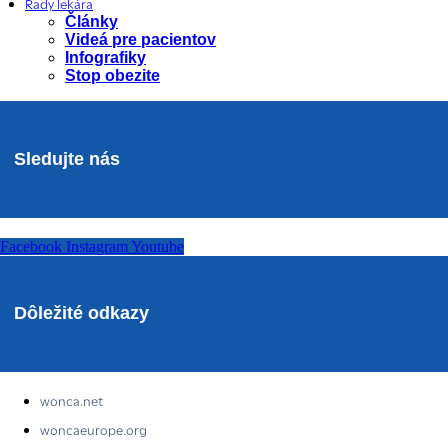
Rady lekára
Články
Videá pre pacientov
Infografiky
Stop obezite
Sledujte nás
Facebook
Instagram
Youtube
Dôležité odkazy
wonca.net
woncaeurope.org