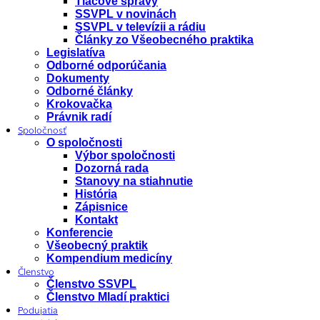
Tlačové správy
SSVPL v novinách
SSVPL v televízii a rádiu
Články zo Všeobecného praktika
Legislatíva
Odborné odporúčania
Dokumenty
Odborné články
Krokovačka
Právnik radí
Spoločnosť
O spoločnosti
Výbor spoločnosti
Dozorná rada
Stanovy na stiahnutie
História
Zápisnice
Kontakt
Konferencie
Všeobecný praktik
Kompendium medicíny
Členstvo
Členstvo SSVPL
Členstvo Mladí praktici
Podujatia