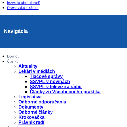
Inzercia abmulancií
Domovská stránka
Navigácia
Domov
Články
Aktuality
Lekári v médiách
Tlačové správy
SSVPL v novinách
SSVPL v televízii a rádiu
Články zo Všeobecného praktika
Legislatíva
Odborné odporúčania
Dokumenty
Odborné články
Krokovačka
Právnik radí