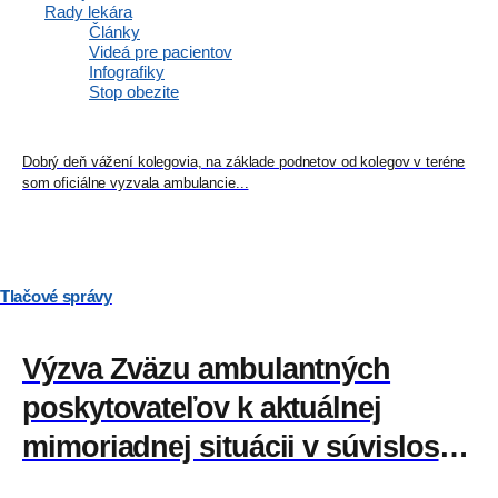
Rady lekára
špecializovanej zdravotnej
Články
Videá pre pacientov
starostlivosti
Infografiky
Stop obezite
Dobrý deň vážení kolegovia, na základe podnetov od kolegov v teréne
som oficiálne vyzvala ambulancie...
Tlačové správy
Výzva Zväzu ambulantných
poskytovateľov k aktuálnej
mimoriadnej situácii v súvislosti
so šírením koronavírusu