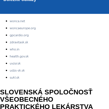
wonca.net
woncaeurope.org
gpcardio.org
zdravitask.sk
who.in
health.gov.sk
uvzsr.sk
udzs-sk.sk
sukl.sk
SLOVENSKÁ SPOLOČNOSŤ
VŠEOBECNÉHO
PRAKTICKÉHO LEKÁRSTVA