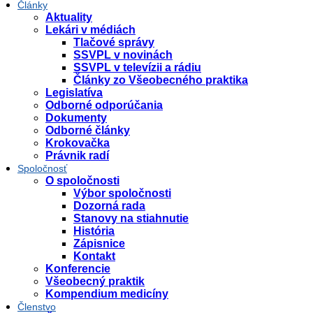
Články
Aktuality
Lekári v médiách
Tlačové správy
SSVPL v novinách
SSVPL v televízii a rádiu
Články zo Všeobecného praktika
Legislatíva
Odborné odporúčania
Dokumenty
Odborné články
Krokovačka
Právnik radí
Spoločnosť
O spoločnosti
Výbor spoločnosti
Dozorná rada
Stanovy na stiahnutie
História
Zápisnice
Kontakt
Konferencie
Všeobecný praktik
Kompendium medicíny
Členstvo