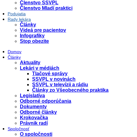
Členstvo SSVPL
Členstvo Mladí praktici
Podujatia
Rady lekára
Články
Videá pre pacientov
Infografiky
Stop obezite
Domov
Články
Aktuality
Lekári v médiách
Tlačové správy
SSVPL v novinách
SSVPL v televízii a rádiu
Články zo Všeobecného praktika
Legislatíva
Odborné odporúčania
Dokumenty
Odborné články
Krokovačka
Právnik radí
Spoločnosť
O spoločnosti