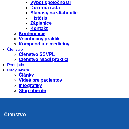
Výbor spoločnosti
Dozorná rada
Stanovy na stiahnutie
História
Zápisnice
Kontakt
Konferencie
Všeobecný praktik
Kompendium medicíny
Členstvo
Členstvo SSVPL
Členstvo Mladí praktici
Podujatia
Rady lekára
Články
Videá pre pacientov
Infografiky
Stop obezite
Členstvo