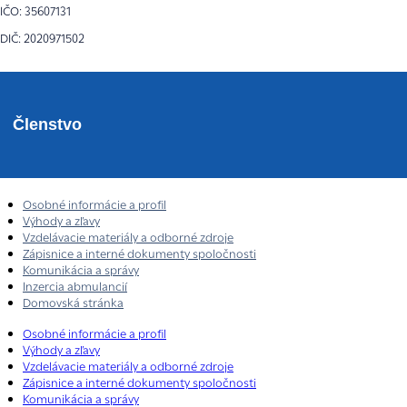
IČO: 35607131
DIČ: 2020971502
Členstvo
Osobné informácie a profil
Výhody a zľavy
Vzdelávacie materiály a odborné zdroje
Zápisnice a interné dokumenty spoločnosti
Komunikácia a správy
Inzercia abmulancií
Domovská stránka
Osobné informácie a profil
Výhody a zľavy
Vzdelávacie materiály a odborné zdroje
Zápisnice a interné dokumenty spoločnosti
Komunikácia a správy