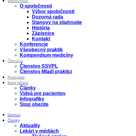
Spoločnosť
O spoločnosti
Výbor spoločnosti
Dozorná rada
Stanovy na stiahnutie
História
Zápisnice
Kontakt
Konferencie
Všeobecný praktik
Kompendium medicíny
Členstvo
Členstvo SSVPL
Členstvo Mladí praktici
Podujatia
Rady lekára
Články
Videá pre pacientov
Infografiky
Stop obezite
Domov
Články
Aktuality
Lekári v médiách