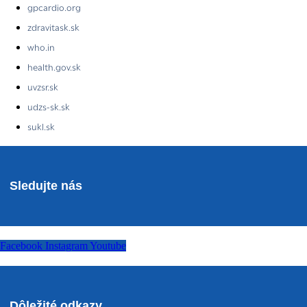
gpcardio.org
zdravitask.sk
who.in
health.gov.sk
uvzsr.sk
udzs-sk.sk
sukl.sk
Sledujte nás
Facebook
Instagram
Youtube
Dôležité odkazy