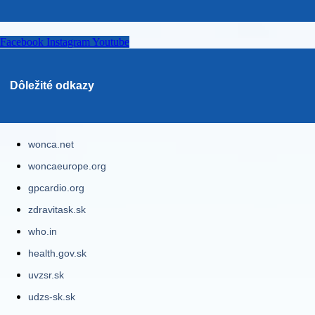
Facebook
Instagram
Youtube
Dôležité odkazy
wonca.net
woncaeurope.org
gpcardio.org
zdravitask.sk
who.in
health.gov.sk
uvzsr.sk
udzs-sk.sk