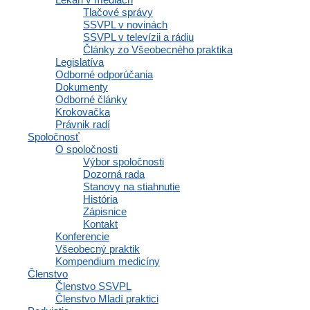
Tlačové správy
SSVPL v novinách
SSVPL v televízii a rádiu
Články zo Všeobecného praktika
Email
Legislatíva
Odborné odporúčania
Odoslať
Dokumenty
Odborné články
Krokovačka
SLOVENSKÁ SPOLOČNOSŤ VŠEOBECNÉHO
Právnik radí
Spoločnosť
PRAKTICKÉHO LEKÁRSTVA
O spoločnosti
Výbor spoločnosti
Business Center Polianky (BCP)
Dozorná rada
Stanovy na stiahnutie
Polianky 5, 841 01 Bratislava
História
Zápisnice
IČO: 35607131
Kontakt
DIČ: 2020971502
Konferencie
Všeobecný praktik
Kompendium medicíny
Členstvo
Členstvo SSVPL
Členstvo
Členstvo Mladí praktici