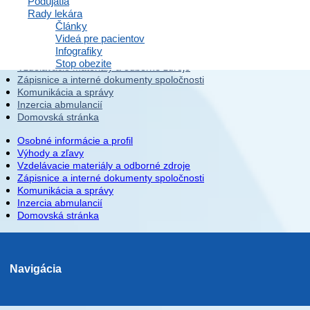
Podujatia
Rady lekára
Články
Videá pre pacientov
Osobné informácie a profil
Infografiky
Výhody a zľavy
Stop obezite
Vzdelávacie materiály a odborné zdroje
Zápisnice a interné dokumenty spoločnosti
Komunikácia a správy
Inzercia abmulancií
Domovská stránka
Osobné informácie a profil
Výhody a zľavy
Vzdelávacie materiály a odborné zdroje
Zápisnice a interné dokumenty spoločnosti
Komunikácia a správy
Inzercia abmulancií
Domovská stránka
Navigácia