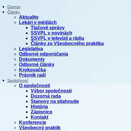
Domov
Články
Aktuality
Lekári v médiách
Tlačové správy
SSVPL v novinách
SSVPL v televízii a rádiu
Články zo Všeobecného praktika
Legislatíva
Odborné odporúčania
Dokumenty
Odborné články
Krokovačka
Právnik radí
Spoločnosť
O spoločnosti
Výbor spoločnosti
Dozorná rada
Stanovy na stiahnutie
História
Zápisnice
Kontakt
Konferencie
Všeobecný praktik