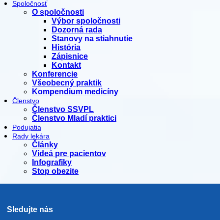
Spoločnosť
O spoločnosti
Výbor spoločnosti
Dozorná rada
Stanovy na stiahnutie
História
Zápisnice
Kontakt
Konferencie
Všeobecný praktik
Kompendium medicíny
Členstvo
Členstvo SSVPL
Členstvo Mladí praktici
Podujatia
Rady lekára
Články
Videá pre pacientov
Infografiky
Stop obezite
Sledujte nás