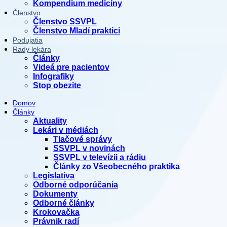
Kompendium medicíny
Členstvo
Členstvo SSVPL
Členstvo Mladí praktici
Podujatia
Rady lekára
Články
Videá pre pacientov
Infografiky
Stop obezite
Domov
Články
Aktuality
Lekári v médiách
Tlačové správy
SSVPL v novinách
SSVPL v televízii a rádiu
Články zo Všeobecného praktika
Legislatíva
Odborné odporúčania
Dokumenty
Odborné články
Krokovačka
Právnik radí