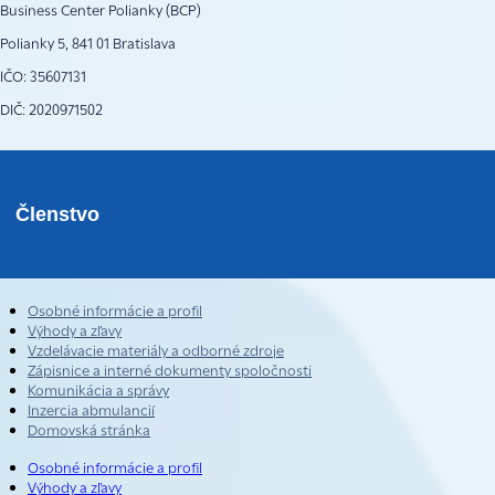
Business Center Polianky (BCP)
Polianky 5, 841 01 Bratislava
IČO: 35607131
DIČ: 2020971502
Členstvo
Osobné informácie a profil
Výhody a zľavy
Vzdelávacie materiály a odborné zdroje
Zápisnice a interné dokumenty spoločnosti
Komunikácia a správy
Inzercia abmulancií
Domovská stránka
Osobné informácie a profil
Výhody a zľavy