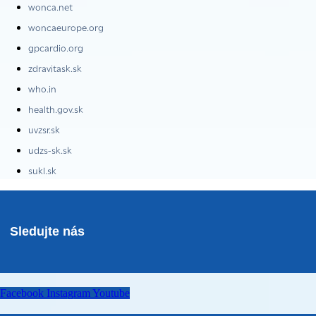
wonca.net
woncaeurope.org
gpcardio.org
zdravitask.sk
who.in
health.gov.sk
uvzsr.sk
udzs-sk.sk
sukl.sk
Sledujte nás
Facebook
Instagram
Youtube