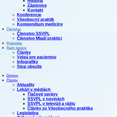
História
Zápisnice
Kontakt
Konferencie
Všeobecný praktik
Kompendium medicíny
Členstvo
Členstvo SSVPL
Členstvo Mladí praktici
Podujatia
Rady lekára
Články
Videá pre pacientov
Infografiky
Stop obezite
Domov
Články
Aktuality
Lekári v médiách
Tlačové správy
SSVPL v novinách
SSVPL v televízii a rádiu
Články zo Všeobecného praktika
Legislatíva