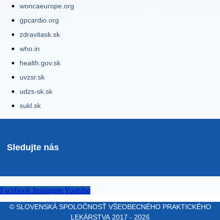
woncaeurope.org
gpcardio.org
zdravitask.sk
who.in
health.gov.sk
uvzsr.sk
udzs-sk.sk
sukl.sk
Sledujte nás
Facebook
Instagram
Youtube
© SLOVENSKÁ SPOLOČNOSŤ VŠEOBECNÉHO PRAKTICKÉHO
LEKÁRSTVA 2017 - 2026