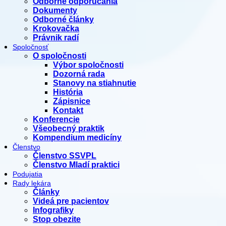
Odborné odporúčania
Dokumenty
Odborné články
Krokovačka
Právnik radí
Spoločnosť
O spoločnosti
Výbor spoločnosti
Dozorná rada
Stanovy na stiahnutie
História
Zápisnice
Kontakt
Konferencie
Všeobecný praktik
Kompendium medicíny
Členstvo
Členstvo SSVPL
Členstvo Mladí praktici
Podujatia
Rady lekára
Články
Videá pre pacientov
Infografiky
Stop obezite