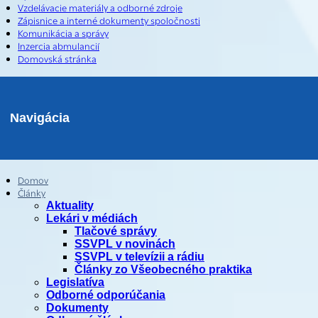
Vzdelávacie materiály a odborné zdroje
Zápisnice a interné dokumenty spoločnosti
Komunikácia a správy
Inzercia abmulancií
Domovská stránka
Navigácia
Domov
Články
Aktuality
Lekári v médiách
Tlačové správy
SSVPL v novinách
SSVPL v televízii a rádiu
Články zo Všeobecného praktika
Legislatíva
Odborné odporúčania
Dokumenty