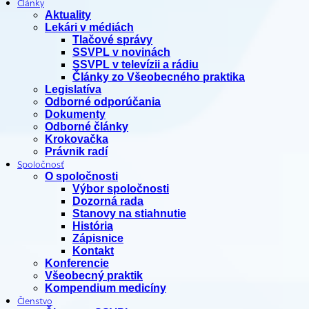
Články
Aktuality
Lekári v médiách
Tlačové správy
SSVPL v novinách
SSVPL v televízii a rádiu
Články zo Všeobecného praktika
Legislatíva
Odborné odporúčania
Dokumenty
Odborné články
Krokovačka
Právnik radí
Spoločnosť
O spoločnosti
Výbor spoločnosti
Dozorná rada
Stanovy na stiahnutie
História
Zápisnice
Kontakt
Konferencie
Všeobecný praktik
Kompendium medicíny
Členstvo