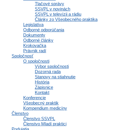
Medzinárodné vzťahy
Tlačové správy
SSVPL v novinách
SSVPL v televízii a rádiu
Články zo Všeobecného praktika
Svetová Rada WONCA WORLD v
Legislatíva
Odborné odporúčania
Rio De Janeiro
Dokumenty
Odborné články
Krokovačka
Právnik radí
Spoločnosť
Slovenskí Mladí Praktici na Prekonferencii Svetovej konferencie
O spoločnosti
všeobecného praktického lekárstva WONCA WORLD v Rio de...
Výbor spoločnosti
Dozorná rada
Stanovy na stiahnutie
História
Zápisnice
Medzinárodné vzťahy
Kontakt
Konferencie
Všeobecný praktik
Kompendium medicíny
Prekonferencia Istanbul október
Členstvo
Členstvo SSVPL
2015
Členstvo Mladí praktici
Podujatia