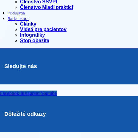
Členstvo SSVPL
Členstvo Mladí praktici
Podujatia
Rady lekára
Články
Videá pre pacientov
Infografiky
Stop obezite
Sledujte nás
Facebook
Instagram
Youtube
Dôležité odkazy