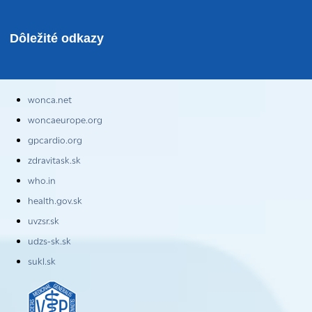
Dôležité odkazy
wonca.net
woncaeurope.org
gpcardio.org
zdravitask.sk
who.in
health.gov.sk
uvzsr.sk
udzs-sk.sk
sukl.sk