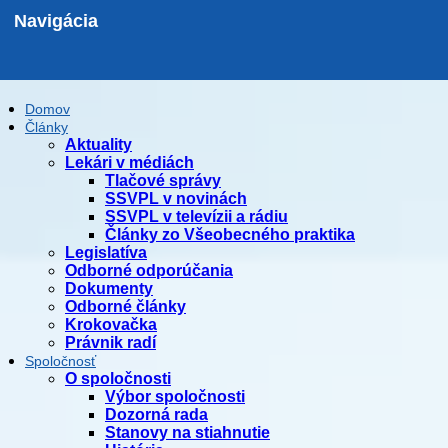
Navigácia
Domov
Články
Aktuality
Lekári v médiách
Tlačové správy
SSVPL v novinách
SSVPL v televízii a rádiu
Články zo Všeobecného praktika
Legislatíva
Odborné odporúčania
Dokumenty
Odborné články
Krokovačka
Právnik radí
Spoločnosť
O spoločnosti
Výbor spoločnosti
Dozorná rada
Stanovy na stiahnutie