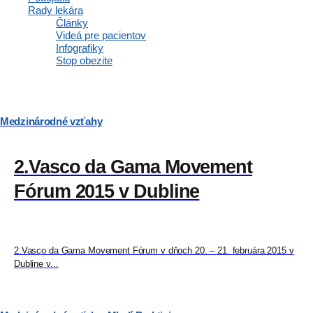
Rady lekára
Články
Videá pre pacientov
Prekonferencia v Istanbule bola moja 3. prekonferencia, ktorej som sa
Infografiky
zúčastnila. Celkovo ide o 12....
Stop obezite
Medzinárodné vzťahy
2.Vasco da Gama Movement
Fórum 2015 v Dubline
2.Vasco da Gama Movement Fórum v dňoch 20. – 21. februára 2015 v
Dubline v...