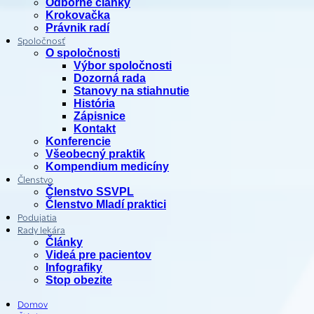
Odborné články
Krokovačka
Právnik radí
Spoločnosť
O spoločnosti
Výbor spoločnosti
Dozorná rada
Stanovy na stiahnutie
História
Zápisnice
Kontakt
Konferencie
Všeobecný praktik
Kompendium medicíny
Členstvo
Členstvo SSVPL
Členstvo Mladí praktici
Podujatia
Rady lekára
Články
Videá pre pacientov
Infografiky
Stop obezite
Domov