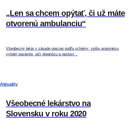
„Len sa chcem opýtať, či už máte
otvorenú ambulanciu“
Všeobecný lekár v zásade pracuje podľa schémy: spíše anamnézu,
vyšetrí pacienta, určí diagnózu a nastaví...
Aktuality
Všeobecné lekárstvo na
Slovensku v roku 2020