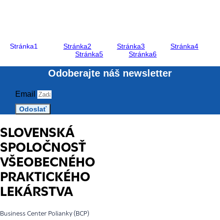
Stránka
1
Stránka
2
Stránka
3
Stránka
4
Stránka
5
Stránka
6
Odoberajte náš newsletter
Email
Odoslať
SLOVENSKÁ
SPOLOČNOSŤ
VŠEOBECNÉHO
PRAKTICKÉHO
LEKÁRSTVA
Business Center Polianky (BCP)