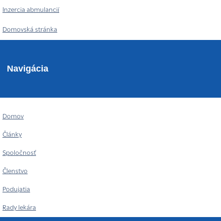
Inzercia abmulancií
Domovská stránka
Navigácia
Domov
Články
Spoločnosť
Členstvo
Podujatia
Rady lekára