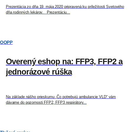
Prezentácia zo dňa 19. mája 2020 pripravená ku príležitosti Svetového
dňa rodinných lekárov. Prezentáciu...
OOPP
Overený eshop na: FFP3, FFP2 a
jednorázové rúška
Na základe nášho prieskumu „Čo potrebujú ambulancie VLD“ vám
dávame do pozornosti FFP2, FFP3 respirátory...