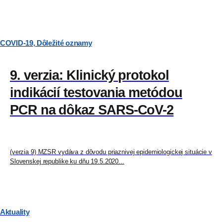
COVID-19
,
Dôležité oznamy
9. verzia: Klinický protokol
indikácií testovania metódou
PCR na dôkaz SARS-CoV-2
(verzia 9) MZSR vydáva z dôvodu priaznivej epidemiologickej situácie v
Slovenskej republike ku dňu 19.5.2020...
Aktuality