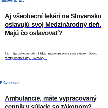
Tlačové správy
Aj všeobecní lekári na Slovensku
oslavujú svoj Medzinárodný deň.
Majú čo oslavovať?
19. mája oslavujú rodinní lekári na celom svete svoj sviatok. „World
family doctors day”, Svetový...
Právnik radí
Ambulancie, máte vypracovaný
cenník v súlade so zákonom?