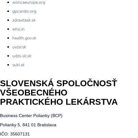
woncaeurope.org
gpcardio.org
zdravitask.sk
who.in
health.gov.sk
uvzsr.sk
udzs-sk.sk
sukl.sk
SLOVENSKÁ SPOLOČNOSŤ
VŠEOBECNÉHO
PRAKTICKÉHO LEKÁRSTVA
Business Center Polianky (BCP)
Polianky 5, 841 01 Bratislava
IČO: 35607131