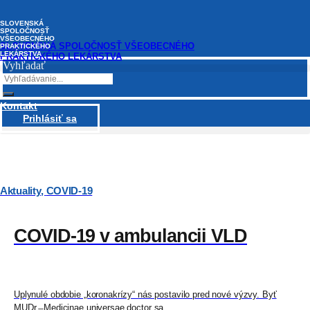
Preskočiť
na
SLOVENSKÁ
obsah
SPOLOČNOSŤ
VŠEOBECNÉHO
SLOVENSKÁ SPOLOČNOSŤ VŠEOBECNÉHO
PRAKTICKÉHO
LEKÁRSTVA
PRAKTICKÉHO LEKÁRSTVA
Vyhľadať
Kontakt
LEKÁRI
Prihlásiť sa
Aktuality
,
COVID-19
COVID-19 v ambulancii VLD
Uplynulé obdobie „koronakrízy“ nás postavilo pred nové výzvy. Byť
MUDr. ̶ Medicinae universae doctor sa...