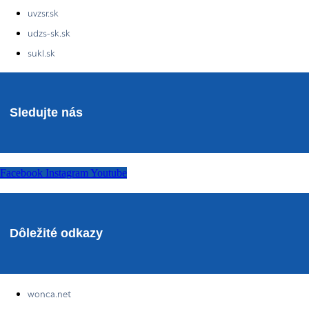
uvzsr.sk
udzs-sk.sk
sukl.sk
Sledujte nás
Facebook
Instagram
Youtube
Dôležité odkazy
wonca.net