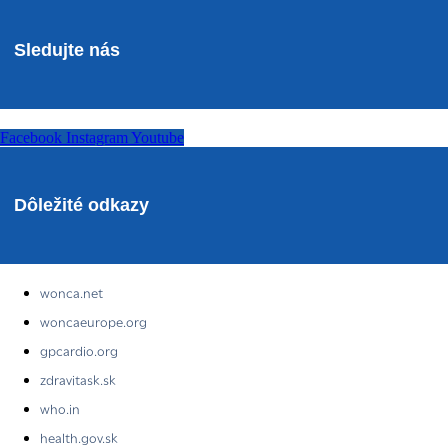
Sledujte nás
Facebook
Instagram
Youtube
Dôležité odkazy
wonca.net
woncaeurope.org
gpcardio.org
zdravitask.sk
who.in
health.gov.sk