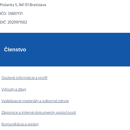
Polianky 5, 841 01 Bratislava
IČO: 35607131
DIČ: 2020971502
Členstvo
Osobné informácie a profil
Výhody a zľavy
Vzdelávacie materiály a odborné zdroje
Zápisnice a interné dokumenty spoločnosti
Komunikácia a správy