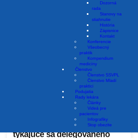
Dozorná
rada
Stanovy na
stiahnutie
História
Zápisnice
Kontakt
Konferencie
Všeobecný
praktik
Kompendium
medicíny
Členstvo
Členstvo SSVPL
Členstvo Mladí
praktici
Podujatia
Rady lekára
Články
Videá pre
Dôležité oznamy
pacientov
Infografiky
Odporúčania členom SSVPL
Stop obezite
týkajúce sa delegovaného