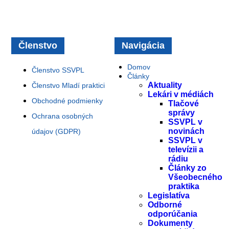
Členstvo
Navigácia
Domov
Členstvo SSVPL
Články
Aktuality
Členstvo Mladí praktici
Lekári v médiách
Obchodné podmienky
Tlačové
správy
Ochrana osobných
SSVPL v
novinách
údajov (GDPR)
SSVPL v
televízii a
rádiu
Články zo
Všeobecného
praktika
Legislatíva
Odborné
odporúčania
Dokumenty