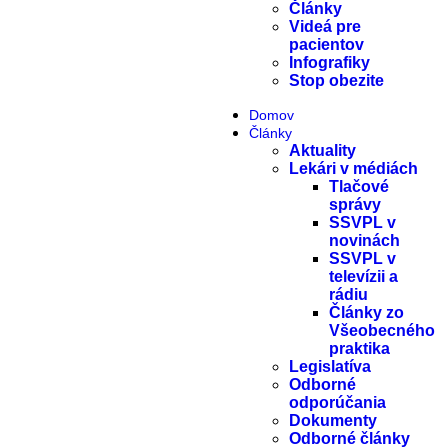
Články
Videá pre
pacientov
Infografiky
Stop obezite
Domov
Články
Aktuality
Lekári v médiách
Tlačové
správy
SSVPL v
novinách
SSVPL v
televízii a
rádiu
Články zo
Všeobecného
praktika
Legislatíva
Odborné
odporúčania
Dokumenty
Odborné články