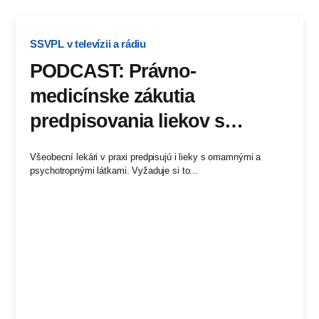
SSVPL v televízii a rádiu
PODCAST: Právno-
medicínske zákutia
predpisovania liekov s
obsahom omamných a
Všeobecní lekári v praxi predpisujú i lieky s omamnými a
psychotropných látok
psychotropnými látkami. Vyžaduje si to...