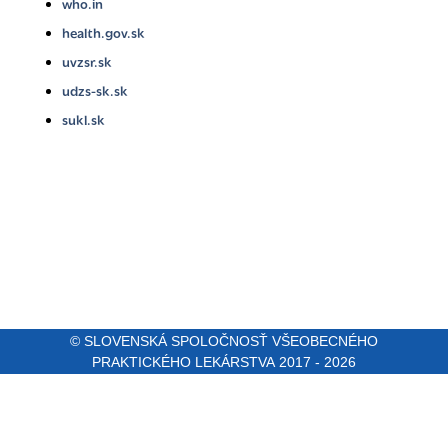
who.in
health.gov.sk
uvzsr.sk
udzs-sk.sk
sukl.sk
© SLOVENSKÁ SPOLOČNOSŤ VŠEOBECNÉHO
PRAKTICKÉHO LEKÁRSTVA 2017 - 2026