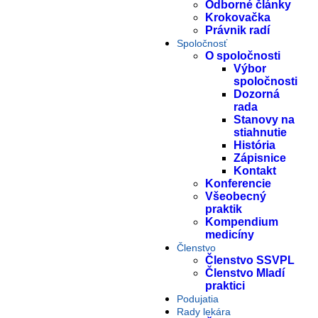
Odborné články
Krokovačka
Právnik radí
Spoločnosť
O spoločnosti
Výbor
spoločnosti
Dozorná
rada
Stanovy na
stiahnutie
História
Zápisnice
Kontakt
Konferencie
Všeobecný
praktik
Kompendium
medicíny
Členstvo
Členstvo SSVPL
Členstvo Mladí
praktici
Podujatia
Rady lekára