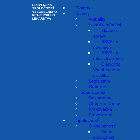
SLOVENSKÁ
Domov
SPOLOČNOSŤ
VŠEOBECNÉHO
Články
PRAKTICKÉHO
Aktuality
LEKÁRSTVA
Lekári v médiách
Tlačové
správy
SSVPL v
novinách
PRESKRIPCIA LIEKOV
SSVPL v
televízii a rádiu
Články zo
Právnik radí
Všeobecného
praktika
Odporúčanie alebo poverenie
Legislatíva
Odborné
na predpis? Nové legislatívne
odporúčania
Dokumenty
zmeny v predpisovaní liekov
Odborné články
Krokovačka
Právnik radí
Nový rok priniesol viacero legislatívnych zmien v oblasti
Spoločnosť
zdravotníctva, ktoré sa premietli aj do problematiky...
O spoločnosti
Výbor
spoločnosti